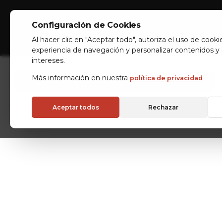
SOLUCIONES DE AL
Configuración de Cookies
Libere espacio, automatice procesos
Industrias
Almacenes A
Al hacer clic en "Aceptar todo", autoriza el uso de cooki
experiencia de navegación y personalizar contenidos y
operación con almacenes automáticos
intereses.
Más información en nuestra
política de privacidad
¿Listo para transformar su forma de almacenar?
Aceptar todos
Rechazar