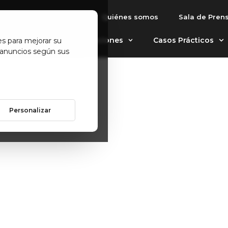
Quiénes somos
Sala de Pren
MACENAJE AUTOMÁTIC
 e impulse su
utomáticos
Aplicaciones
Casos Prácticos
es para mejorar su
 anuncios según sus
 inteligentes.
Personalizar