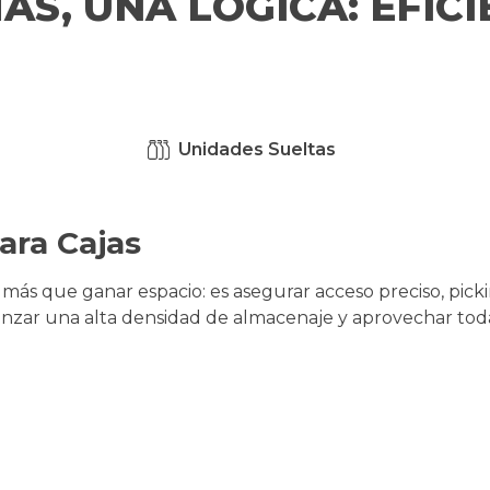
AS, UNA LÓGICA: EFIC
Unidades Sueltas
ara Cajas
más que
ganar
espacio
:
es
asegurar
acceso
preciso,
pick
anzar
una alta
densidad
de
almacenaje
y
aprovechar
toda