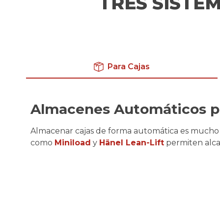
TRES SISTEM
Para Cajas
Almacenes Automáticos p
Almacenar
cajas
de forma automática
es
mucho
como
Miniload
y
Hänel
Lean-
Lift
permiten
alc