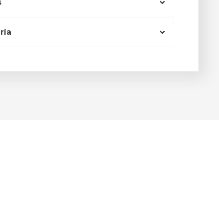
s
ría
S HORA DE QUE SU