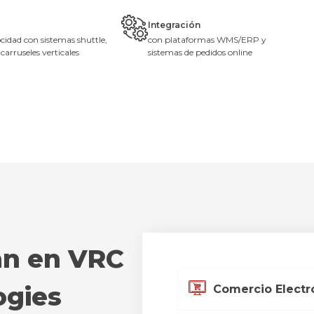
Integración
ocidad con sistemas shuttle,
con plataformas WMS/ERP y
carruseles verticales
sistemas de pedidos online
an en VRC
gies
Comercio Electr