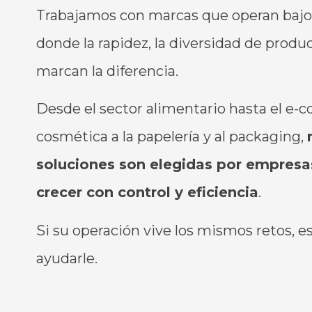
Trabajamos
con
marcas que
operan
baj
donde la rapidez, la
diversidad
de produc
marcan
la diferencia.
Desde el sector
alimentario
hasta el e-c
cosmética a la
papelería
y al
packaging
,
soluciones
son
elegidas por empres
crecer
con
control
y
eficiencia
.
Si
su
operación
vive los
mismos
retos, 
ayudarle
.