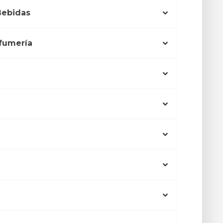
Bebidas
fumería