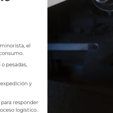
minorista, el
e consumo.
 o pesadas,
 expedición y
 para responder
oceso logístico.