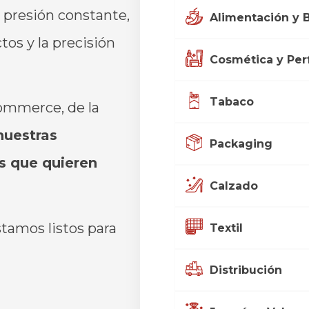
o
presión
constante,
Alimentación y 
tos y la
precisión
Cosmética y Per
Tabaco
ommerce, de la
nuestras
Packaging
as que
quieren
Calzado
estamos
listos
para
Textil
Distribución