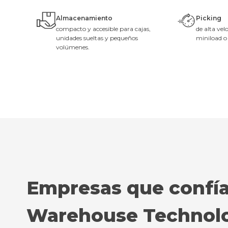
Almacenamiento
Picking
compacto y accesible para cajas,
de alta vel
unidades sueltas y pequeños
miniload o 
volúmenes.
Empresas que confí
Warehouse Technolo