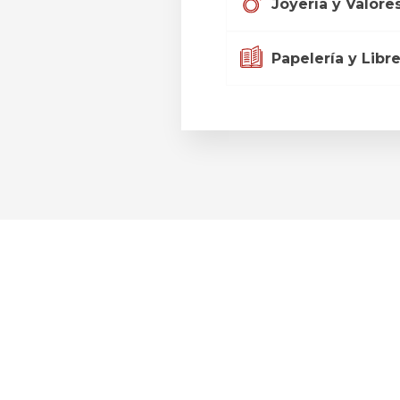
Joyería y Valore
Papelería y Libre
NSUMO HA CAMBIADO. E
ALMACÉN SE ADAPTE.