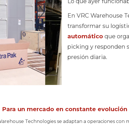
Lo que ayer funcionab
En VRC Warehouse Te
transformar su logíst
automático
que organ
picking y responden si
presión diaria.
Para
un
mercado
en
constante
evolución
arehouse Technologies se adaptan a operaciones con miles