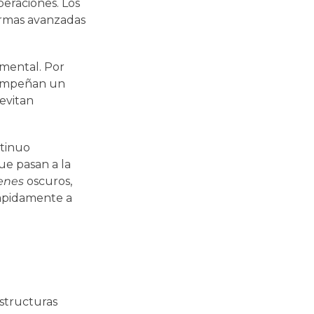
peraciones. Los
ormas avanzadas
amental. Por
sempeñan un
 evitan
ntinuo
ue pasan a la
enes
oscuros,
rápidamente a
structuras