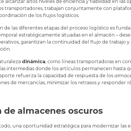
alcanzar altos niveles de eficiencia y fiabilidad en las o
os transportadores, trabajan conjuntamente con plataf
rdinación de los flujos logísticos.
n de las diferentes etapas del proceso logístico es fund
emporal estratégicamente situadas en el almacén – de
erativos, garantizan la continuidad del flujo de trabajo y
ción.
aturaleza
dinámica
, como líneas transportadoras en co
ías intermedias donde los artículos permanecen hasta q
ansporte refuerza la capacidad de respuesta de los
almac
nes de mercancías, minimizar los retrasos y responder 
n de almacenes oscuros
todo, una oportunidad estratégica para modernizar las e