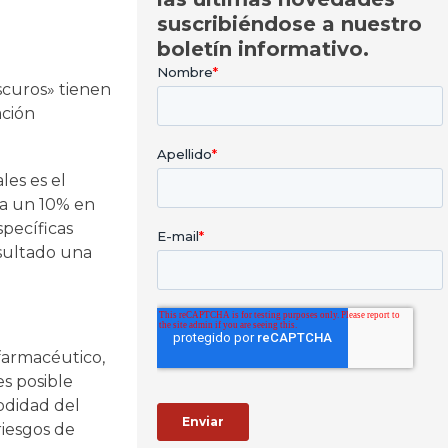
suscribiéndose a nuestro
boletín informativo.
scuros» tienen
ación
es es el
a un 10% en
specíficas
esultado una
farmacéutico,
es posible
modidad del
riesgos de