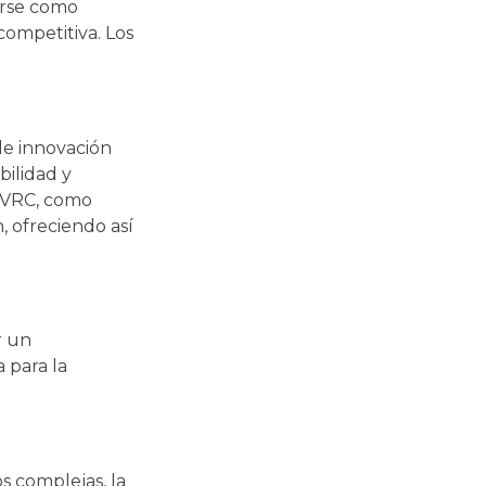
rarse como
competitiva. Los
de innovación
bilidad y
n VRC, como
, ofreciendo así
r un
 para la
s complejas, la