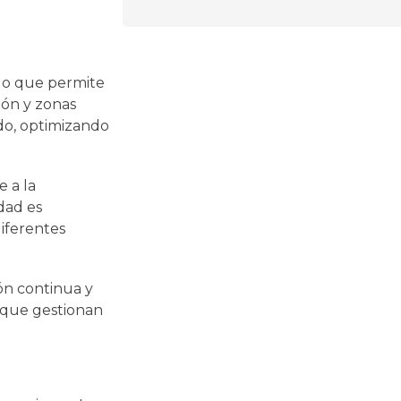
 lo que permite
ión y zonas
do, optimizando
e a la
idad es
diferentes
ión continua y
s que gestionan