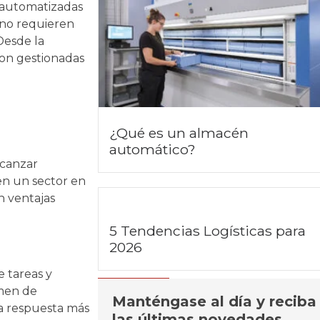
 automatizadas
 no requieren
Desde la
son gestionadas
¿Qué es un almacén
automático?
lcanzar
en un sector en
n ventajas
5 Tendencias Logísticas para
2026
 tareas y
umen de
Manténgase al día y reciba
a respuesta más
las últimas novedades