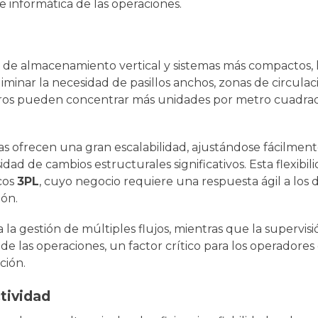
e informática de las operaciones.
s de almacenamiento vertical y sistemas más compactos,
liminar la necesidad de pasillos anchos, zonas de circulac
uros pueden concentrar más unidades por metro cuadra
ras ofrecen una gran escalabilidad, ajustándose fácilment
idad de cambios estructurales significativos. Esta flexibil
cos
3PL
, cuyo negocio requiere una respuesta ágil a los 
ión.
a la gestión de múltiples flujos, mientras que la supervis
l de las operaciones, un factor crítico para los operadore
ción.
tividad